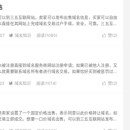
站
可以到三五互联网站。卖家可以发布出售域名信息，买家可以自由
以直接在其网站上完成域名交易过户手续，安全，可靠。三五互联
供优质、稳定、安全的域名服务。
-07
域名知识
阅读(1085)
赞(
2
)


未被注册直接到域名服务商网站注册申请；如果已被他人注册，又
么就需要联系域名所有者进行域名交易。如果恰好买到被惩罚过的
于网站优化。因此网站域名交易前，注意查询了解域名历史情况。
23
域名知识
阅读(1014)
赞(
2
)


是卖家设置了一个固定价格出售，表示同意以此价格转让域名，如
交易立即成交。想要一口价域名出售，可以到三五互联网站发布域
联20年老牌服务商，提供域名注册、域名交易等一站式服务。