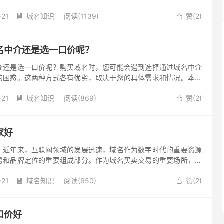
门提供帮助买家和卖家进行域名交易的服务，他们在买卖双方中起
-21
域名知识
阅读(1139)
赞(
2
)
么，什么样的域名适合通过域名中介购买呢？


名中介还是选一口价呢？
介还是选一口价呢？购买域名时，您可能会遇到选择通过域名中介
的困惑。这两种方式各有优劣，取决于您的具体需求和情况。本文
优劣势，帮助您做出明智的决策。
-21
域名知识
阅读(869)
赞(
2
)


家好
？近年来，互联网领域的发展迅速，域名作为数字时代的重要资源
易和品牌定位的重要组成部分。作为域名买卖交易的重要场所，域
卖家提供了便捷的交易平台。然而，在众多的平台中，哪家更值得
-21
域名知识
阅读(650)
赞(
2
)
您介绍一些靠谱的域名经纪平台，帮助您做出明智的选择。


口价好