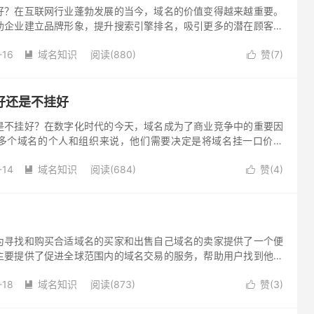
好？在互联网行业蓬勃发展的当今，域名的价值变得越来越重要。
助企业建立品牌形象，提升搜索引擎排名，吸引更多的潜在顾客。
，常常陷入选择的困境：域名议价还是一口价？希望通过下面的介
-16
域名知识
阅读(880)
赞(
7
)
。


好还是不挂好
是不挂好？在数字化时代的今天，域名成为了商业竞争中的重要因
多个域名的个人和组织来说，他们需要决定是将域名挂一口价出
取其他方式进行交易。然而，这个问题并没有一个简单的答案，而
-14
域名知识
阅读(684)
赞(
4
)


为寻找和购买合适域名的买家和出售自己域名的卖家提供了一个便
主要提供了促进全球范围内的域名交易的服务，帮助用户找到他们
为那些想要出售自己域名的人提供市场， 使他们更容易地出售自己
-18
域名知识
阅读(873)
赞(
3
)

