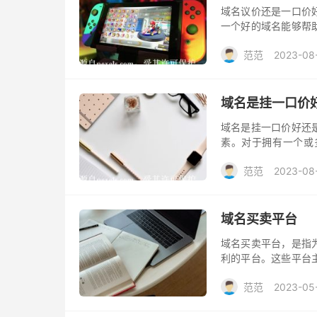
域名议价还是一口价
一个好的域名能够帮
但是，在购买域名时
范范
2023-08
绍能做出适合的判断
域名是挂一口价
域名是挂一口价好还
素。对于拥有一个或
售，还是不挂价而采
范范
2023-08
是要考虑多个因素。
域名买卖平台
域名买卖平台，是指
利的平台。这些平台
需要的域名，同时也
范范
2023-05
的域名。