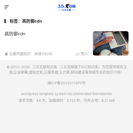

标签：高防御cdn
高防御cdn
云服务器知识
阅读(1839)
赞(
1
)


© 2010-2026
三五互联知识库
三五互联
旗下IDC知识库，为您提供域名注
册,企业邮箱,虚拟主机,云服务器,云计算,网站建设等领域专业的知识介绍！
闽ICP备2023011970号
wordpress template system recommended
themebetter
请求次数：44 次，加载用时：0.122 秒，内存占用：8.21 MB