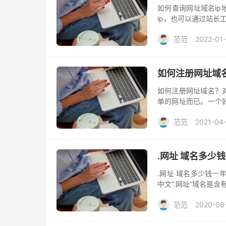
如何查询网址域名ip
ip，也可以通过站长
范范
2022-01
如何注册网址域
如何注册网址域名？
单的网址而已。一个
传、推广等。
范范
2021-04
.网址 域名多少
.网址 域名多少钱一
中文“.网址”域名是
范范
2020-08