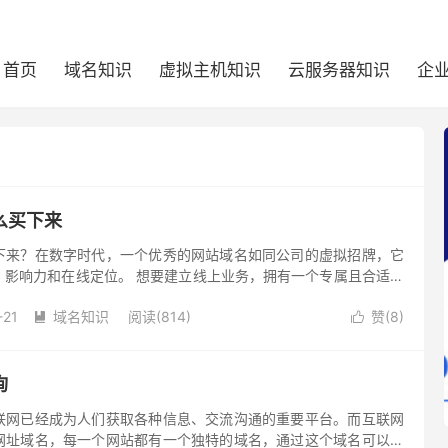
首页
域名知识
虚拟主机知识
云服务器知识
企
么买下来
下来？在数字时代，一个优秀的网站域名如同公司的虚拟招牌，它
、影响力和在线定位。 想要建立线上业务，拥有一个专属且合适的
可少的。那么，如何为公司购买合适域名呢？以下将介绍下怎么买
-21
域名知识
阅读(814)
赞(
8
)


询
联网已经成为人们获取各种信息、交流沟通的重要平台。而互联网
网址域名，每一个网站都有一个独特的域名，通过这个域名可以方