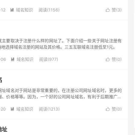
。域名的注册查询也成为了网络使用者常见的操作之一。
-12
域名知识
阅读(1156)
赞(
3
)


就主要取决于注册什么样的网址了。下面介绍一些关于网址注册有
确地选择域名注册的网站及其价格。三五互联域名注册低至1元。
-06
域名知识
阅读(977)
赞(
0
)


名
网址域名对于网站是非常重要的，在注册公司网址域名时，更多的
缀、价格等等。因为，一个好的公司网址域名，有利于后期推广，
用户的印象。
-20
域名知识
阅读(1213)
赞(
0
)


地址