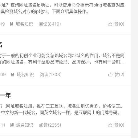
地址？查询网址域名ip地址，可以使用命令提示符ping域名查对应
工具检测域名对应的ip地址。下面介绍具体操作。
-19
域名知识
阅读(8419)
赞(
0
)


名
对于一般的初创企业可能会忽略域名网址域名的作用，域名不是简
好的网址域名，有利于塑形品牌象形、品牌保护，也有利于营销宣
-09
域名知识
阅读(1703)
赞(
2
)


钱一年
年？.网址域名注册，推荐三五互联，域名注册优惠多，价格便宜。
含有中文的新一代域名，同英文域名一样，是互联网上的门牌号码。
-11
域名知识
阅读(2255)
赞(
0
)

