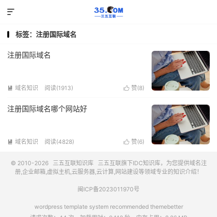

标签：注册国际域名
注册国际域名
域名知识
阅读(1913)
赞(
8
)


注册国际域名哪个网站好
域名知识
阅读(4828)
赞(
6
)


© 2010-2026
三五互联知识库
三五互联
旗下IDC知识库，为您提供域名注
册,企业邮箱,虚拟主机,云服务器,云计算,网站建设等领域专业的知识介绍！
闽ICP备2023011970号
wordpress template system recommended
themebetter