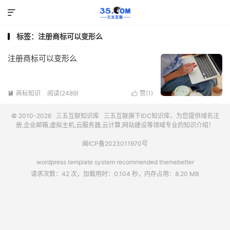

标签：注册商标可以变形么
注册商标可以变形么
商标知识
阅读(2489)
赞(
1
)


© 2010-2026
三五互联知识库
三五互联
旗下IDC知识库，为您提供域名注
册,企业邮箱,虚拟主机,云服务器,云计算,网站建设等领域专业的知识介绍！
闽ICP备2023011970号
wordpress template system recommended
themebetter
请求次数：42 次，加载用时：0.104 秒，内存占用：8.20 MB