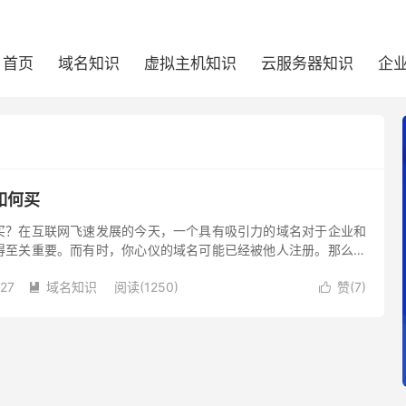
首页
域名知识
虚拟主机知识
云服务器知识
企
如何买
买？在互联网飞速发展的今天，一个具有吸引力的域名对于企业和
得至关重要。而有时，你心仪的域名可能已经被他人注册。那么，
册的域名呢？下面将介绍购买已被注册域名的步骤和策略。
-27
域名知识
阅读(1250)
赞(
7
)

