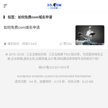

标签：如何免费com域名申请
如何免费com域名申请
域名知识
阅读(1345)
赞(
50
)


© 2010-2026
三五互联知识库
三五互联
旗下IDC知识库，为您提供域名注
册,企业邮箱,虚拟主机,云服务器,云计算,网站建设等领域专业的知识介绍！
闽ICP备2023011970号
wordpress template system recommended
themebetter
请求次数：44 次，加载用时：0.176 秒，内存占用：8.22 MB