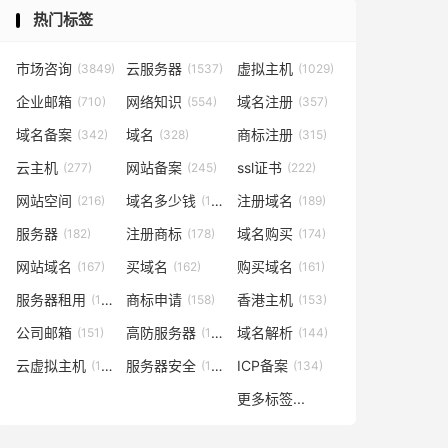
热门标签
市场咨询
云服务器
虚拟主机
(3849)
(1537)
(1029)
企业邮箱
网络知识
域名注册
(710)
(554)
(357)
域名备案
域名
商标注册
(342)
(328)
(315)
云主机
网站备案
ssl证书
(277)
(245)
(222)
网站空间
域名多少钱
注册域名
(216)
(194)
(189)
服务器
注册商标
域名购买
(182)
(178)
(174)
网站域名
买域名
购买域名
(167)
(162)
(161)
服务器租用
商标申请
香港主机
(160)
(158)
(153)
公司邮箱
高防服务器
域名解析
(151)
(146)
(144)
云虚拟主机
服务器安全
ICP备案
(140)
(137)
(134)
更多标签...