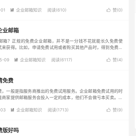
多数“免费”方案实际上是在试用期免费或优惠活动。即使真的有免
-01
企业邮箱知识
阅读(610)
赞(
0
)
。


企业邮箱
邮箱？正规的免费企业邮箱，并不是一分钱不花就能长久免费使
式来获得。比如，申请免费试用或者购买其他产品时，得到免费赠
5-09
企业邮箱知识
阅读(6117)
赞(
4
)


请免费
费，一般是指服务商推出的免费试用服务。企业邮箱免费试用的时
竟商家提供邮箱服务会投入一定的成本，他们不会做亏本买卖。企
议到专业靠谱的平台，申请注册付费版企业邮箱！企业邮箱注册申
-03
企业邮箱知识
阅读(1713)
赞(
9
)
用，像三五互联提供30天免费试用！


费版好吗