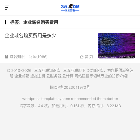

标签：企业域名购买费用
企业域名购买费用是多少
域名知识
阅读(1086)
赞(
7
)


© 2010-2026
三五互联知识库
三五互联
旗下IDC知识库，为您提供域名注
册,企业邮箱,虚拟主机,云服务器,云计算,网站建设等领域专业的知识介绍！
闽ICP备2023011970号
wordpress template system recommended
themebetter
请求次数：44 次，加载用时：0.161 秒，内存占用：8.22 MB