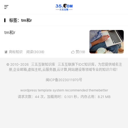

标签：tm和r
tm和r
商标知识
阅读(3038)
赞(
19
)


© 2010-2026
三五互联知识库
三五互联
旗下IDC知识库，为您提供域名注
册,企业邮箱,虚拟主机,云服务器,云计算,网站建设等领域专业的知识介绍！
闽ICP备2023011970号
wordpress template system recommended
themebetter
请求次数：44 次，加载用时：0.101 秒，内存占用：8.21 MB