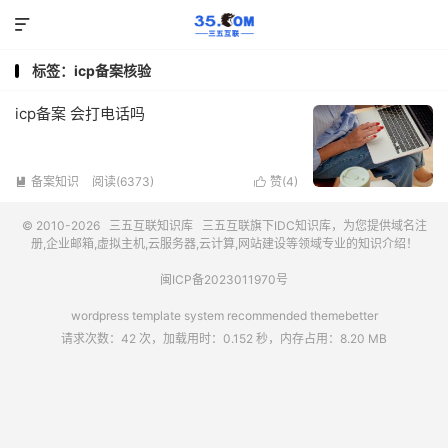

标签：icp备案核验
icp备案 会打电话吗
备案知识
阅读(6373)
赞(
4
)


© 2010-2026
三五互联知识库
三五互联
旗下IDC知识库，为您提供域名注
册,企业邮箱,虚拟主机,云服务器,云计算,网站建设等领域专业的知识介绍！
闽ICP备2023011970号
wordpress template system recommended
themebetter
请求次数：42 次，加载用时：0.152 秒，内存占用：8.20 MB