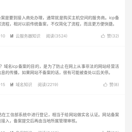
cp备案是要到接入商处办理，通常就是购买主机空间的服务商。icp备
案流程，相对以前传统备案，不仅简化了流程，而且更方便快捷。
-10
云服务器知识
阅读(3524)
赞(
32
)


理？域名icp备案的目的，是为了防止在网上从事非法的网站经营活
信息的传播，如果网站不备案的话，很有可能被查处以后关停。
-15
域名知识
阅读(2219)
赞(
8
)


站在工信部系统中进行登记，相当于给网站做实名认证。网站备案
责接入，备案提交后再由当地所属管理审核。