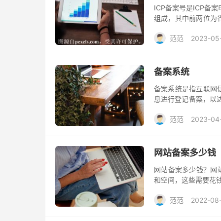
ICP备案号是ICP
组成，其中前两位为
十分重要，它可以在
范范
2023-05
息，例如网站的所有
备案系统
备案系统是指互联网
息进行登记备案，以达
备案管理系统。网站
范范
2023-04
良互联网信息的传播
网站备案多少钱
网站备案多少钱？网站
和空间，这些需要花钱
遇到收费的话就要注
范范
2022-08