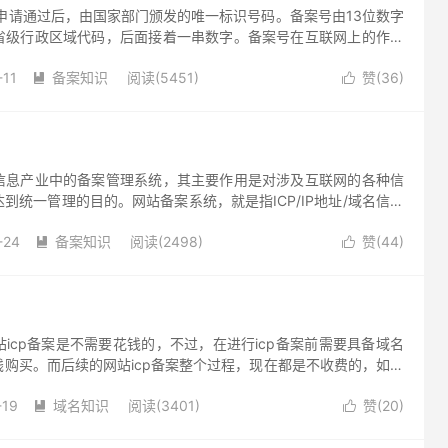
备案申请通过后，由国家部门颁发的唯一标识号码。备案号由13位数字
省级行政区域代码，后面接着一串数字。备案号在互联网上的作用
互联网上进行信息查询，用户可以通过备案号查询该网站的备案信
-11
备案知识
阅读(5451)
赞(
36
)
者、域名、主办单位信息等。


信息产业中的备案管理系统，其主要作用是对涉及互联网的各种信
到统一管理的目的。网站备案系统，就是指ICP/IP地址/域名信息
备案的目的就是为了防止在网上从事非法的网站经营活动，打击不
-24
备案知识
阅读(2498)
赞(
44
)
。


icp备案是不需要花钱的，不过，在进行icp备案前需要具备域名
购买。而后续的网站icp备案整个过程，现在都是不收费的，如果
意了。
-19
域名知识
阅读(3401)
赞(
20
)

