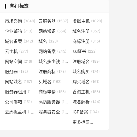
热门标签
市场咨询
云服务器
虚拟主机
(3849)
(1537)
(1029)
企业邮箱
网络知识
域名注册
(710)
(554)
(357)
域名备案
域名
商标注册
(342)
(328)
(315)
云主机
网站备案
ssl证书
(277)
(245)
(222)
网站空间
域名多少钱
注册域名
(216)
(194)
(189)
服务器
注册商标
域名购买
(182)
(178)
(174)
网站域名
买域名
购买域名
(167)
(162)
(161)
服务器租用
商标申请
香港主机
(160)
(158)
(153)
公司邮箱
高防服务器
域名解析
(151)
(146)
(144)
云虚拟主机
服务器安全
ICP备案
(140)
(137)
(134)
更多标签...