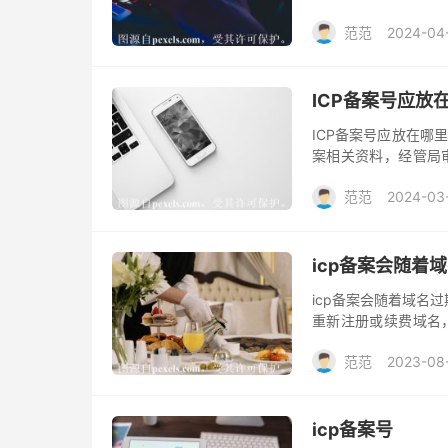
交。
范范
2024-04
ICP备案号应放
ICP备案号应放在哪
案相关资料，经管局
备案号应当在网站开
范范
2024-03
要求链接信息产业部
icp备案会随着
icp备案会随着域名
重新注册或续费域名
名过期没有直接的关
范范
2023-08
消或违反备案规定。
icp备案号