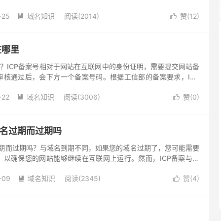
-25
域名知识
阅读(2014)
赞(
12
)


在哪里
里？ICP备案号相对于网站在互联网中的身份证明，需要提交网站备
审核通过后，会下方一个备案号码。根据工信部的备案要求，ICP
通时在主页底部的中央位置标明其备案编号，并在备案编号下方按
-22
域名知识
阅读(3006)
赞(
0
)
备案管理系统网址，供公众查询核对。


域名过期而过期吗
过期而过期吗？与域名到期不同，如果您的域名过期了，您可能需要
，以确保您的网站能够继续在互联网上运行。然而，ICP备案与域
联。即使您的域名过期了，通常ICP备案仍然有效，除非您主动取
-09
域名知识
阅读(2345)
赞(
4
)

