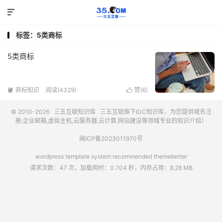

标签：5类商标
5类商标
商标知识
阅读(4329)
赞(
6
)


© 2010-2026
三五互联知识库
三五互联
旗下IDC知识库，为您提供域名注
册,企业邮箱,虚拟主机,云服务器,云计算,网站建设等领域专业的知识介绍！
闽ICP备2023011970号
wordpress template system recommended
themebetter
请求次数：47 次，加载用时：0.704 秒，内存占用：8.28 MB