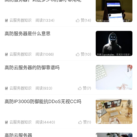
云服务器知识
阅读(1334)
赞(
14
)


高防服务器是什么意思
云服务器知识
阅读(1066)
赞(
10
)


高防云服务器的防御靠谱吗
云服务器知识
阅读(933)
赞(
7
)


高防IP300G防御能抗DDoS无视CC吗
云服务器知识
阅读(4440)
赞(
1
)


高防云服务器