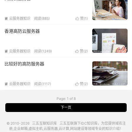
云服务器知识
阅读(885)
赞(
1
)


香港高防云服务器
云服务器知识
阅读(1249)
赞(
2
)


比较好的高防服务器
云服务器知识
阅读(1117)
赞(
2
)


Page: 1 of 8
下一页
© 2010-2026
三五互联知识库
三五互联
旗下IDC知识库，为您提供域名注
册,企业邮箱,虚拟主机,云服务器,云计算,网站建设等领域专业的知识介绍！