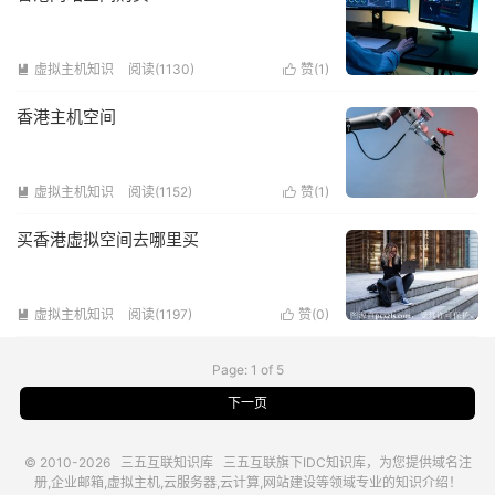
虚拟主机知识
阅读(1130)
赞(
1
)


香港主机空间
虚拟主机知识
阅读(1152)
赞(
1
)


买香港虚拟空间去哪里买
虚拟主机知识
阅读(1197)
赞(
0
)


Page: 1 of 5
下一页
© 2010-2026
三五互联知识库
三五互联
旗下IDC知识库，为您提供域名注
册,企业邮箱,虚拟主机,云服务器,云计算,网站建设等领域专业的知识介绍！