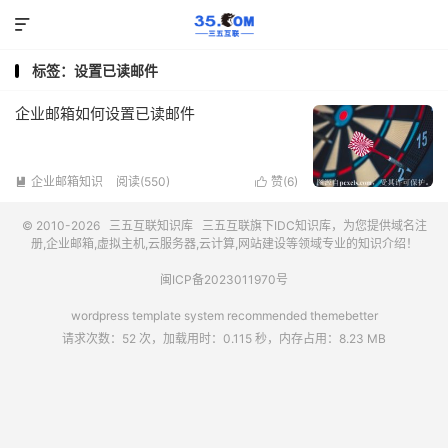

标签：设置已读邮件
企业邮箱如何设置已读邮件
企业邮箱知识
阅读(550)
赞(
6
)


© 2010-2026
三五互联知识库
三五互联
旗下IDC知识库，为您提供域名注
册,企业邮箱,虚拟主机,云服务器,云计算,网站建设等领域专业的知识介绍！
闽ICP备2023011970号
wordpress template system recommended
themebetter
请求次数：52 次，加载用时：0.115 秒，内存占用：8.23 MB