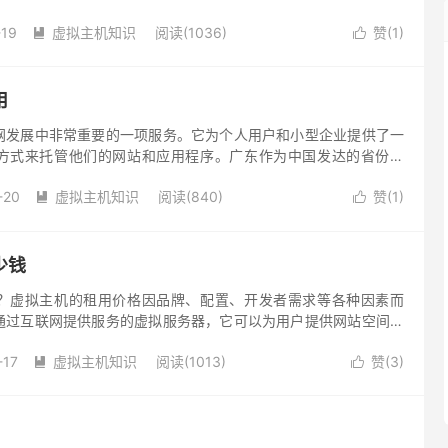
想的选择。
-19
虚拟主机知识
阅读(1036)
赞(
1
)


用
网发展中非常重要的一项服务。它为个人用户和小型企业提供了一
方式来托管他们的网站和应用程序。广东作为中国发达的省份之
领域也有着自己独特的优势和特点。
-20
虚拟主机知识
阅读(840)
赞(
1
)


少钱
？虚拟主机的租用价格因品牌、配置、开发者需求等各种因素而
通过互联网提供服务的虚拟服务器，它可以为用户提供网站空间和
站所必需的基础设施之一。如果你想要创建一个网站，那么就需要
-17
虚拟主机知识
阅读(1013)
赞(
3
)

