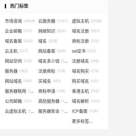
热门标签
市场咨询
云服务器
虚拟主机
(3849)
(1537)
(1029)
企业邮箱
网络知识
域名注册
(710)
(554)
(357)
域名备案
域名
商标注册
(342)
(328)
(315)
云主机
网站备案
ssl证书
(277)
(245)
(222)
网站空间
域名多少钱
注册域名
(216)
(194)
(189)
服务器
注册商标
域名购买
(182)
(178)
(174)
网站域名
买域名
购买域名
(167)
(162)
(161)
服务器租用
商标申请
香港主机
(160)
(158)
(153)
公司邮箱
高防服务器
域名解析
(151)
(146)
(144)
云虚拟主机
服务器安全
ICP备案
(140)
(137)
(134)
更多标签...