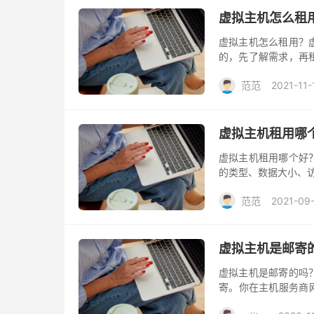
虚拟主机怎么租
虚拟主机怎么租用？
的，先了解需求，再
选择：
范范
2021-11-
虚拟主机租用哪
虚拟主机租用哪个好
的类型、数据大小、
范范
2021-09
虚拟主机是邮寄
虚拟主机是邮寄的吗
寄。你在主机服务商
就算是开通了。