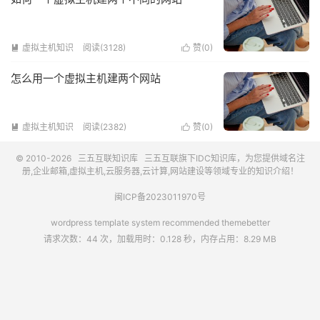
虚拟主机知识
阅读(3128)
赞(
0
)


怎么用一个虚拟主机建两个网站
虚拟主机知识
阅读(2382)
赞(
0
)


© 2010-2026
三五互联知识库
三五互联
旗下IDC知识库，为您提供域名注
册,企业邮箱,虚拟主机,云服务器,云计算,网站建设等领域专业的知识介绍！
闽ICP备2023011970号
wordpress template system recommended
themebetter
请求次数：44 次，加载用时：0.128 秒，内存占用：8.29 MB