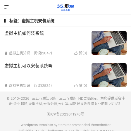

标签：虚拟主机安装系统
虚拟主机如何装系统
虚拟主机知识
阅读(2047)
赞(
0
)


虚拟主机可以安装系统吗
虚拟主机知识
阅读(2524)
赞(
0
)


© 2010-2026
三五互联知识库
三五互联
旗下IDC知识库，为您提供域名注
册,企业邮箱,虚拟主机,云服务器,云计算,网站建设等领域专业的知识介绍！
闽ICP备2023011970号
wordpress template system recommended
themebetter