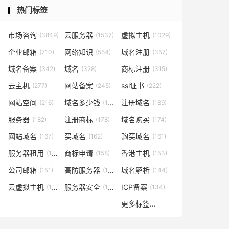
热门标签
市场咨询
云服务器
虚拟主机
(3849)
(1537)
(1029)
企业邮箱
网络知识
域名注册
(710)
(554)
(357)
域名备案
域名
商标注册
(342)
(328)
(315)
云主机
网站备案
ssl证书
(277)
(245)
(222)
网站空间
域名多少钱
注册域名
(216)
(194)
(189)
服务器
注册商标
域名购买
(182)
(178)
(174)
网站域名
买域名
购买域名
(167)
(162)
(161)
服务器租用
商标申请
香港主机
(160)
(158)
(153)
公司邮箱
高防服务器
域名解析
(151)
(146)
(144)
云虚拟主机
服务器安全
ICP备案
(140)
(137)
(134)
更多标签...