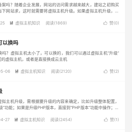
备案吗？随着企业发展，网站的访问需求越来越大，建站之初购买
当下网站求，这时就需要将虚拟主机升级。如果虚拟主机升级，只
或内存，是不需要重新备案的。
-25
虚拟主机知识
阅读(1869)
赞(
0
)


可以换吗
换吗？虚拟主机太小了，可以换的，我们可以通过虚拟主机“升级”
置的虚拟主机，或者是直接换成云主机
05-06
虚拟主机知识
阅读(2120)
赞(
2
)


级
虚拟主机升级，需根据要升级的内容来确定，比如升级整体配置，
级”功能；如果是升级PHP版本，直接到“PHP版本”功能中操作；如
以升级临时流量包
04-27
虚拟主机知识
阅读(2454)
赞(
1
)

