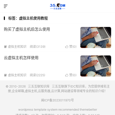

标签：虚拟主机使用教程
购买了虚拟主机后怎么使用
虚拟主机知识
阅读(3139)
赞(
0
)


云虚拟主机怎样使用
虚拟主机知识
阅读(2225)
赞(
0
)


© 2010-2026
三五互联知识库
三五互联
旗下IDC知识库，为您提供域名注
册,企业邮箱,虚拟主机,云服务器,云计算,网站建设等领域专业的知识介绍！
闽ICP备2023011970号
wordpress template system recommended
themebetter