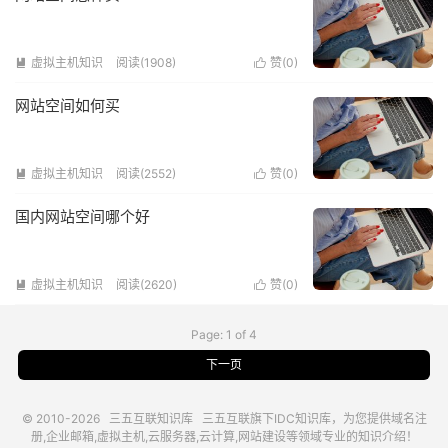
虚拟主机知识
阅读(1908)
赞(
0
)


网站空间如何买
虚拟主机知识
阅读(2552)
赞(
0
)


国内网站空间哪个好
虚拟主机知识
阅读(2620)
赞(
0
)


Page: 1 of 4
下一页
© 2010-2026
三五互联知识库
三五互联
旗下IDC知识库，为您提供域名注
册,企业邮箱,虚拟主机,云服务器,云计算,网站建设等领域专业的知识介绍！