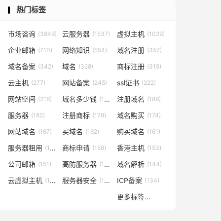
热门标签
市场咨询
云服务器
虚拟主机
(3849)
(1537)
(1029)
企业邮箱
网络知识
域名注册
(710)
(554)
(357)
域名备案
域名
商标注册
(342)
(328)
(315)
云主机
网站备案
ssl证书
(277)
(245)
(222)
网站空间
域名多少钱
注册域名
(216)
(194)
(189)
服务器
注册商标
域名购买
(182)
(178)
(174)
网站域名
买域名
购买域名
(167)
(162)
(161)
服务器租用
商标申请
香港主机
(160)
(158)
(153)
公司邮箱
高防服务器
域名解析
(151)
(146)
(144)
云虚拟主机
服务器安全
ICP备案
(140)
(137)
(134)
更多标签...