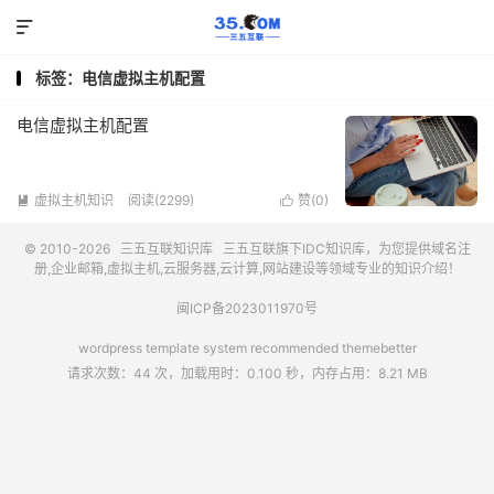

标签：电信虚拟主机配置
电信虚拟主机配置
虚拟主机知识
阅读(2299)
赞(
0
)


© 2010-2026
三五互联知识库
三五互联
旗下IDC知识库，为您提供域名注
册,企业邮箱,虚拟主机,云服务器,云计算,网站建设等领域专业的知识介绍！
闽ICP备2023011970号
wordpress template system recommended
themebetter
请求次数：44 次，加载用时：0.100 秒，内存占用：8.21 MB