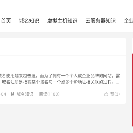
首页
域名知识
虚拟主机知识
云服务器知识
企
域名使用越来越普遍。而为了拥有一个个人或企业品牌的网站，需
。域名注册是指将某个域名与一个或多个IP地址相关联的过程。这
注册商来完成。那么如何选择申请域名注册商呢？域名注册商是一
-04
域名知识
阅读(1180)
赞(
3
)
域名注册、持有和管理服务。对于那些想要注册域名的人们来说，


环节。