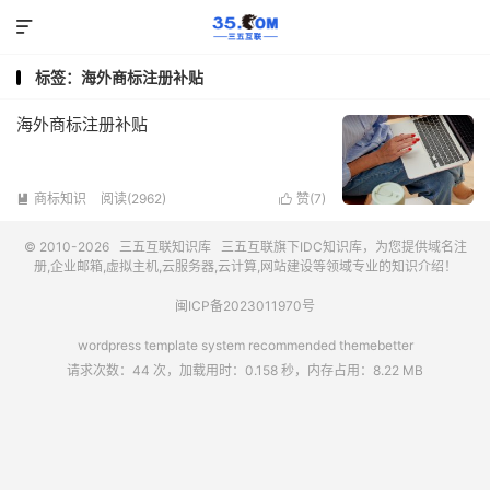

标签：海外商标注册补贴
海外商标注册补贴
商标知识
阅读(2962)
赞(
7
)


© 2010-2026
三五互联知识库
三五互联
旗下IDC知识库，为您提供域名注
册,企业邮箱,虚拟主机,云服务器,云计算,网站建设等领域专业的知识介绍！
闽ICP备2023011970号
wordpress template system recommended
themebetter
请求次数：44 次，加载用时：0.158 秒，内存占用：8.22 MB