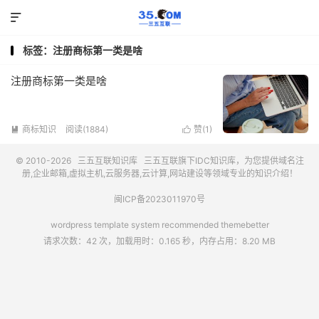

标签：注册商标第一类是啥
注册商标第一类是啥
商标知识
阅读(1884)
赞(
1
)


© 2010-2026
三五互联知识库
三五互联
旗下IDC知识库，为您提供域名注
册,企业邮箱,虚拟主机,云服务器,云计算,网站建设等领域专业的知识介绍！
闽ICP备2023011970号
wordpress template system recommended
themebetter
请求次数：42 次，加载用时：0.165 秒，内存占用：8.20 MB