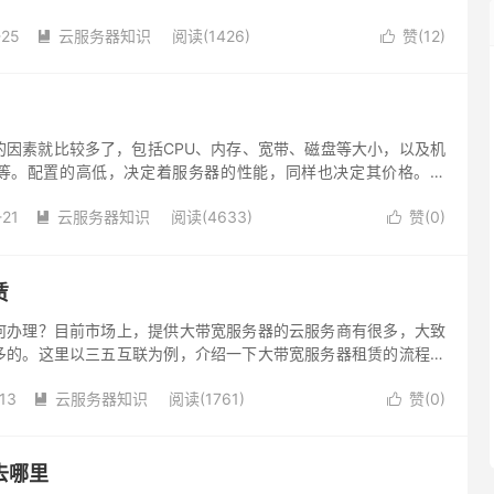
选择适合自己业务需求的服务器。
-25
云服务器知识
阅读(1426)
赞(
12
)


的因素就比较多了，包括CPU、内存、宽带、磁盘等大小，以及机
等。配置的高低，决定着服务器的性能，同样也决定其价格。所
的配置方案，主要还是要根据企业网站类型和需求来选择。
-21
云服务器知识
阅读(4633)
赞(
0
)


赁
何办理？目前市场上，提供大带宽服务器的云服务商有很多，大致
多的。这里以三五互联为例，介绍一下大带宽服务器租赁的流程。
就选三五互联，超过10M的带宽，租赁价格比原来直接节省
13
云服务器知识
阅读(1761)
赞(
0
)


去哪里