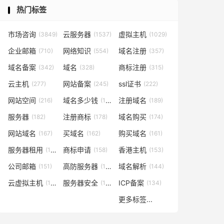
热门标签
市场咨询
云服务器
虚拟主机
(3849)
(1537)
(1029)
企业邮箱
网络知识
域名注册
(710)
(554)
(357)
域名备案
域名
商标注册
(342)
(328)
(315)
云主机
网站备案
ssl证书
(277)
(245)
(222)
网站空间
域名多少钱
注册域名
(216)
(194)
(189)
服务器
注册商标
域名购买
(182)
(178)
(174)
网站域名
买域名
购买域名
(167)
(162)
(161)
服务器租用
商标申请
香港主机
(160)
(158)
(153)
公司邮箱
高防服务器
域名解析
(151)
(146)
(144)
云虚拟主机
服务器安全
ICP备案
(140)
(137)
(134)
更多标签...