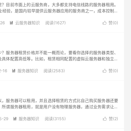
里？目前市面上的云服务商，大多都支持电信线路的服务器租用。
行业经验，是国内较早提供云服务器应用的服务商之一，成本控制良
服务器租赁到三五互联，品质和服务有保障
-26
云服务器知识
阅读(1627)
赞(
0
)


少？服务器租赁价格并不能一概而论，要看你选择的服务器类型、
及具体配置高低等。比如，租赁相同配置的虚拟云服务器和独立服
很多。
2-16
服务器知识
阅读(2583)
赞(
0
)


以，服务器可以租用，并且选择租赁的方式比自己购买服务器还要
。所谓服务器租用，就是用户没有物理服务器，通过业务需求让服
用户有使用权但没有所有权。
5-29
服务器知识
阅读(3155)
赞(
2
)

