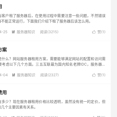
用
当客户租了服务器后，在使用过程中需要注意一些问题，不然错误
器不能正常运行，下面我们介绍下租了服务器后该怎么用。
4-25
服务器知识
阅读(3215)
赞(
1
)


方案
是什么？网站服务器租用方案，需要能够满足网站的配置和访问需
要考虑以下几个方面。三五互联最为国内知名老牌IDC，服务器性
机房线路设施，确保主机稳定运行。
4-04
服务器知识
阅读(2327)
赞(
1
)


费用
有多少？现在服务器租用价格比较透明，虽然没有统一的定价，但
和几个主要因素有关系。