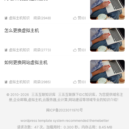
虚拟主机知识
阅读(2948)
赞(
0
)


怎么更换虚拟主机
虚拟主机知识
阅读(2773)
赞(
0
)


如何更换网站虚拟主机
虚拟主机知识
阅读(2985)
赞(
0
)


© 2010-2026
三五互联知识库
三五互联
旗下IDC知识库，为您提供域名注
册,企业邮箱,虚拟主机,云服务器,云计算,网站建设等领域专业的知识介绍！
闽ICP备2023011970号
wordpress template system recommended
themebetter
请求次数：47 次，加载用时：0.300 秒，内存占用：8.45 MB