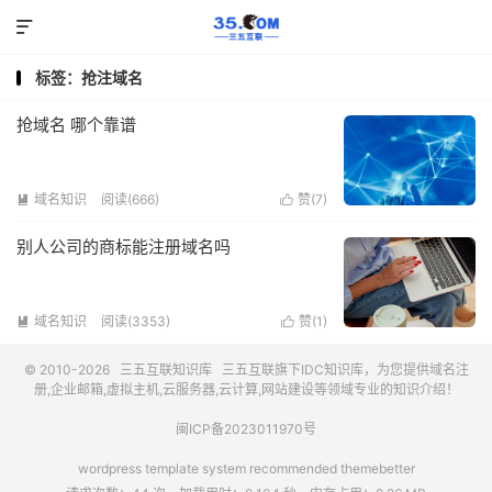

标签：抢注域名
抢域名 哪个靠谱
域名知识
阅读(666)
赞(
7
)


别人公司的商标能注册域名吗
域名知识
阅读(3353)
赞(
1
)


© 2010-2026
三五互联知识库
三五互联
旗下IDC知识库，为您提供域名注
册,企业邮箱,虚拟主机,云服务器,云计算,网站建设等领域专业的知识介绍！
闽ICP备2023011970号
wordpress template system recommended
themebetter