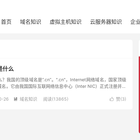
首页
域名知识
虚拟主机知识
云服务器知识
企
是什么
国的顶级域名是“.cn”。".cn"，Internet网络域名，国家顶级
名。它由我国国际互联网络信息中心（Inter NIC）正式注册并运
0-26
域名知识
阅读(13865)
赞(
3
)

