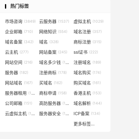
热门标签
市场咨询
云服务器
虚拟主机
(3849)
(1537)
(1029)
企业邮箱
网络知识
域名注册
(710)
(554)
(357)
域名备案
域名
商标注册
(342)
(328)
(315)
云主机
网站备案
ssl证书
(277)
(245)
(222)
网站空间
域名多少钱
注册域名
(216)
(194)
(189)
服务器
注册商标
域名购买
(182)
(178)
(174)
网站域名
买域名
购买域名
(167)
(162)
(161)
服务器租用
商标申请
香港主机
(160)
(158)
(153)
公司邮箱
高防服务器
域名解析
(151)
(146)
(144)
云虚拟主机
服务器安全
ICP备案
(140)
(137)
(134)
更多标签...