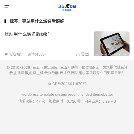

标签：建站用什么域名后缀好
建站用什么域名后缀好
域名知识
阅读(4665)
赞(
2
)


© 2010-2026
三五互联知识库
三五互联
旗下IDC知识库，为您提供域名注
册,企业邮箱,虚拟主机,云服务器,云计算,网站建设等领域专业的知识介绍！
闽ICP备2023011970号
wordpress template system recommended
themebetter
请求次数：47 次，加载用时：0.726 秒，内存占用：8.29 MB