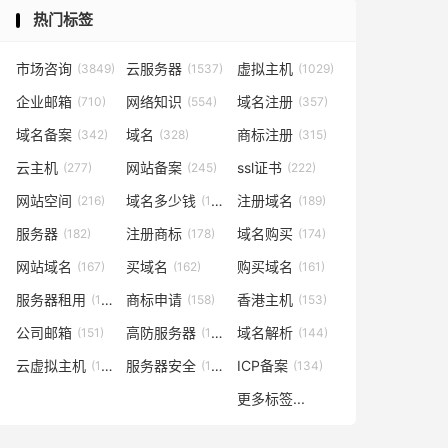
热门标签
市场咨询
云服务器
虚拟主机
(3849)
(1537)
(1029)
企业邮箱
网络知识
域名注册
(710)
(554)
(357)
域名备案
域名
商标注册
(342)
(328)
(315)
云主机
网站备案
ssl证书
(277)
(245)
(222)
网站空间
域名多少钱
注册域名
(216)
(194)
(189)
服务器
注册商标
域名购买
(182)
(178)
(174)
网站域名
买域名
购买域名
(167)
(162)
(161)
服务器租用
商标申请
香港主机
(160)
(158)
(153)
公司邮箱
高防服务器
域名解析
(151)
(146)
(144)
云虚拟主机
服务器安全
ICP备案
(140)
(137)
(134)
更多标签...