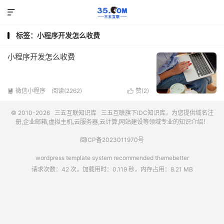

标签：小程序开发怎么收费
小程序开发怎么收费
微信小程序
阅读(2262)
赞(
2
)


© 2010-2026
三五互联知识库
三五互联
旗下IDC知识库，为您提供域名注
册,企业邮箱,虚拟主机,云服务器,云计算,网站建设等领域专业的知识介绍！
闽ICP备2023011970号
wordpress template system recommended
themebetter
请求次数：42 次，加载用时：0.119 秒，内存占用：8.21 MB