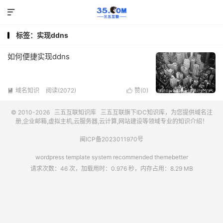

标签：实现ddns
如何便捷实现ddns
域名知识
阅读(2072)
赞(
0
)


© 2010-2026
三五互联知识库
三五互联
旗下IDC知识库，为您提供域名注
册,企业邮箱,虚拟主机,云服务器,云计算,网站建设等领域专业的知识介绍！
闽ICP备2023011970号
wordpress template system recommended
themebetter
请求次数：46 次，加载用时：0.976 秒，内存占用：8.29 MB