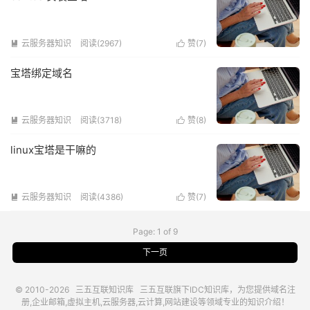
云服务器知识
阅读(2967)
赞(
7
)


宝塔绑定域名
云服务器知识
阅读(3718)
赞(
8
)


linux宝塔是干嘛的
云服务器知识
阅读(4386)
赞(
7
)


Page: 1 of 9
下一页
© 2010-2026
三五互联知识库
三五互联
旗下IDC知识库，为您提供域名注
册,企业邮箱,虚拟主机,云服务器,云计算,网站建设等领域专业的知识介绍！