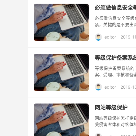
必须做信息安全
必须做信息安全等级
紧，关揵的是不要出
大问题。
editor
2019-1
等级保护备案系
等级保护备案系统的
案、受理、审核和备
应按照《信息安全等级
editor
2019-1
息系统备案工作。
网站等级保护
网站等级保护怎样定
受侵害客体和对客体
系统服务安全两方面