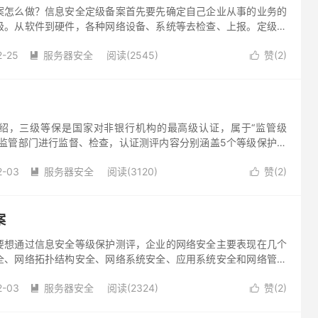
案怎么做？信息安全定级备案首先要先确定自己企业从事的业务的
级。从软件到硬件，各种网络设备、系统等去检查、上报。定级备
解一下，或者直接找专业团队去做。
2-25
服务器安全
阅读(2545)
赞(
2
)


绍，三级等保是国家对非银行机构的最高级认证，属于“监管级
全监管部门进行监督、检查，认证测评内容分别涵盖5个等级保护安
管理要求，包含信息保护、安全审计、通信保密等近300项要求，
2-03
服务器安全
阅读(3120)
赞(
2
)


案
要想通过信息安全等级保护测评，企业的网络安全主要表现在几个
全、网络拓扑结构安全、网络系统安全、应用系统安全和网络管理
2-03
服务器安全
阅读(2324)
赞(
2
)

