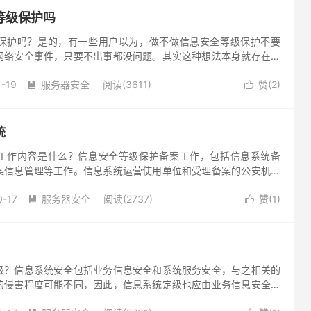
等级保护吗
保护吗？是的，有一些用户以为，做不做信息安全等级保护不要
网络安全事件，只要不出事都没问题。其实这种想法本身就存在很
1-19
服务器安全
阅读(3611)
赞(
2
)


统
工作内容是什么？信息安全等级保护备案工作，包括信息系统备
案信息管理等工作。信息系统运营使用单位和受理备案的公安机关
保护备案实施细则》（公信安〔2007〕1360号）的要求办理信
0-17
服务器安全
阅读(2737)
赞(
1
)


级？信息系统安全包括业务信息安全和系统服务安全，与之相关的
的侵害程度可能不同，因此，信息系统定级也应由业务信息安全和
确定。