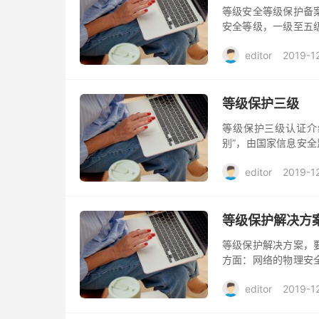
等级安全等级保护备
安全等级，一级至五
案比较难，可以先了
editor
2019-1
等级保护三级
等级保护三级认证介
别”，由国家信息安
全技术要求和5个安全
editor
2019-1
共涉及测评分类73类
等级保护解决方
等级保护解决方案，
方面：网络的物理安
的安全等。
editor
2019-1