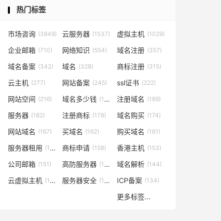
热门标签
市场咨询
云服务器
虚拟主机
(3849)
(1537)
(1029)
企业邮箱
网络知识
域名注册
(710)
(554)
(357)
域名备案
域名
商标注册
(342)
(328)
(315)
云主机
网站备案
ssl证书
(277)
(245)
(222)
网站空间
域名多少钱
注册域名
(216)
(194)
(189)
服务器
注册商标
域名购买
(182)
(178)
(174)
网站域名
买域名
购买域名
(167)
(162)
(161)
服务器租用
商标申请
香港主机
(160)
(158)
(153)
公司邮箱
高防服务器
域名解析
(151)
(146)
(144)
云虚拟主机
服务器安全
ICP备案
(140)
(137)
(134)
更多标签...