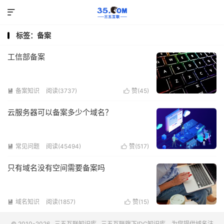

标签：备案
工信部备案
备案知识
阅读(3737)
赞(
45
)


云服务器可以备案多少个域名？
常见问题
阅读(45494)
赞(
517
)


只有域名没有空间需要备案吗
域名知识
阅读(1857)
赞(
15
)


© 2010-2026
三五互联知识库
三五互联
旗下IDC知识库，为您提供域名注