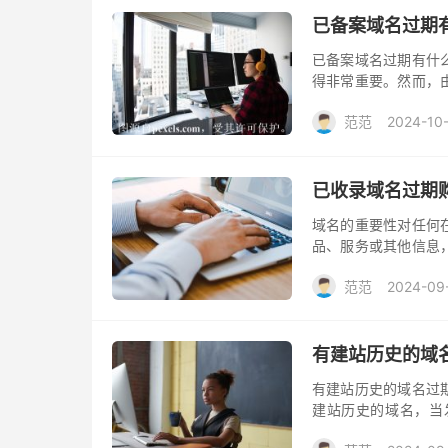
已备案域名过期
已备案域名过期有什
得非常重要。然而，
公司的网络品牌形象
范范
2024-10
响，又应该如何应对
已收录域名过期
域名的重要性对任何
品、服务或其他信息
可能会带来严重的业
范范
2024-09
有建站历史的域
有建站历史的域名过
建站历史的域名，当
呢？下面一起来看看