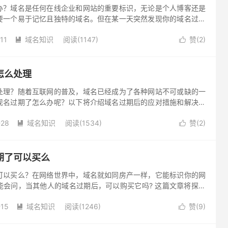
办？域名是任何在线企业和网站的重要标识，无论是个人博客还是
要一个易于记忆且独特的域名。但在某一天突然发现你的域名过期
怎样应对呢？以下是一些可以采取的措施来解决过期域名问题。
11
域名知识
阅读(1147)
赞(
2
)


怎么处理
处理？随着互联网的普及，域名已经成为了各种网站不可或缺的一
现名过期了怎么办呢？以下将介绍域名过期后的应对措施和解决方
-28
域名知识
阅读(1534)
赞(
2
)


期了可以买么
可以买么？在网络世界中，域名就如同房产一样，它能标识你的网
能会问，当其他人的域名过期后，可以购买它吗? 这篇文章将探讨
-15
域名知识
阅读(1246)
赞(
9
)

