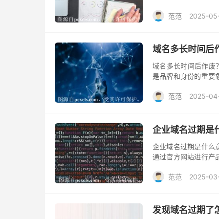
要。本文将介绍如何
范范
2025-05
域名多长时间后
域名多长时间后作废
是品牌和身份的重要
么情况下域名会失效
范范
2025-04
企业域名过期是
企业域名过期是什么
通过官方网站进行产
在的重要标识。然而
范范
2025-03
对企业的影响。
发现域名过期了