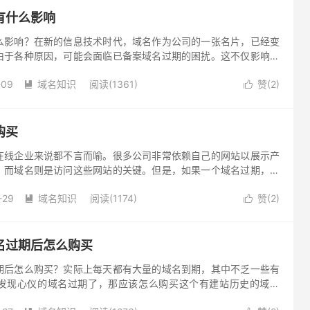
有什么影响
么影响？在新的信息技术时代，域名作为公司的一张名片，已经变
由于各种原因，可能会面临已备案域名过期的困扰。这不仅影响了
，也影响了用户的上网体验。那么，已备案域名过期会造成什么影
-09
域名知识
阅读(1361)
赞(
2
)
呢？


购买
在线企业来说都不言而喻。很多公司非常依赖自己的网站以展示产
，而域名则是访问这些网站的关键。但是，如果一个域名过期，有
务影响。但同时，这也为其他人提供了获得这些域名的一个机会 。
-29
域名知识
阅读(1174)
赞(
2
)


名过期后怎么购买
期后怎么购买？实际上每天都有大量的域名到期，其中不乏一些有
发现心仪的域名过期了，那应该怎么购买这个有建站历史的域名
。