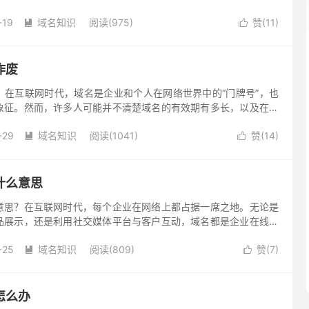
判断一个域名是否处于赎回期。
-19
域名知识
阅读(975)
赞(
11
)


作废
？在互联网时代，域名是企业和个人在网络世界中的“门牌号”，也
象征。然而，许多人可能并不清楚域名的有效期有多长，以及在什
或作废。下面将分析解答这些问题。
-29
域名知识
阅读(1041)
赞(
14
)


什么意思
意思？在互联网时代，每个企业在网络上都占据一席之地。无论是
品展示，还是利用社交媒体平台与客户互动，域名都是企业在线存
，很多人可能并不了解“企业域名过期”这一概念的具体含义以及它
-25
域名知识
阅读(809)
赞(
7
)


怎么办