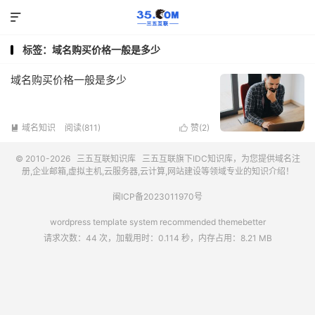

标签：域名购买价格一般是多少
域名购买价格一般是多少
域名知识
阅读(811)
赞(
2
)


© 2010-2026
三五互联知识库
三五互联
旗下IDC知识库，为您提供域名注
册,企业邮箱,虚拟主机,云服务器,云计算,网站建设等领域专业的知识介绍！
闽ICP备2023011970号
wordpress template system recommended
themebetter
请求次数：44 次，加载用时：0.114 秒，内存占用：8.21 MB