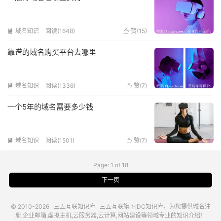
域名知识
阅读(1648)
赞(
15
)


靠谱的域名购买平台去哪里
域名知识
阅读(1336)
赞(
7
)


一个5年的域名需要多少钱
域名知识
阅读(1501)
赞(
7
)


Page: 1 of 18
下一页
© 2010-2026
三五互联知识库
三五互联
旗下IDC知识库，为您提供域名注
册,企业邮箱,虚拟主机,云服务器,云计算,网站建设等领域专业的知识介绍！