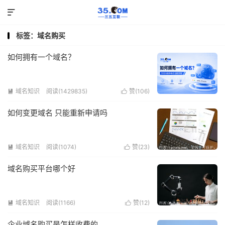

标签：域名购买
如何拥有一个域名？
域名知识
阅读(1429835)
赞(
106
)


如何变更域名 只能重新申请吗
域名知识
阅读(1074)
赞(
23
)


域名购买平台哪个好
域名知识
阅读(1166)
赞(
12
)


企业域名购买是怎样收费的