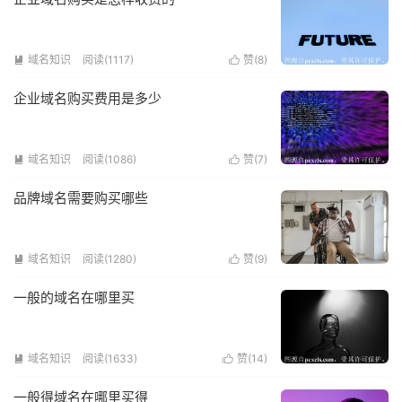
域名知识
阅读(1117)
赞(
8
)


企业域名购买费用是多少
域名知识
阅读(1086)
赞(
7
)


品牌域名需要购买哪些
域名知识
阅读(1280)
赞(
9
)


一般的域名在哪里买
域名知识
阅读(1633)
赞(
14
)


一般得域名在哪里买得