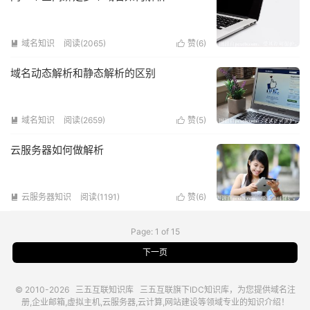
域名知识
阅读(2065)
赞(
6
)


域名动态解析和静态解析的区别
域名知识
阅读(2659)
赞(
5
)


云服务器如何做解析
云服务器知识
阅读(1191)
赞(
6
)


Page: 1 of 15
下一页
© 2010-2026
三五互联知识库
三五互联
旗下IDC知识库，为您提供域名注
册,企业邮箱,虚拟主机,云服务器,云计算,网站建设等领域专业的知识介绍！