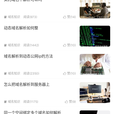
域名知识
阅读(973)
赞(
14
)


动态域名解析如何整
域名知识
阅读(1442)
赞(
10
)


域名解析到动态公网ip的方法
域名知识
阅读(2350)
赞(
10
)


怎么把域名解析到服务器上
域名知识
阅读(1175)
赞(
9
)


同一个空间绑定多个域名如何解析