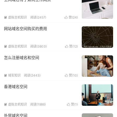
虚拟主机知识
阅读(2457)
赞(
24
)


网站域名空间购买的费用
虚拟主机知识
阅读(3803)
赞(
12
)


怎么注册域名和空间
域名知识
阅读(2443)
赞(
10
)


香港域名空间
虚拟主机知识
阅读(1986)
赞(
1
)


外贸域名空间