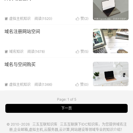
虚拟主机知识
阅读(1520)
赞(
2
)


域名注册网站空间
域名知识
阅读(1678)
赞(
5
)


域名与空间购买
虚拟主机知识
阅读(1366)
赞(
0
)


Page: 1 of 5
下一页
© 2010-2026
三五互联知识库
三五互联
旗下IDC知识库，为您提供域名注
册,企业邮箱,虚拟主机,云服务器,云计算,网站建设等领域专业的知识介绍！