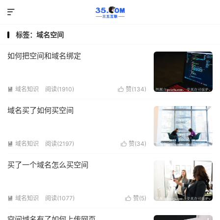

标签：域名空间
如何把空间和域名绑定
域名知识
阅读(1910)
赞(
134
)


域名买了如何买空间
域名知识
阅读(2197)
赞(
34
)


买了一个域名怎么买空间
域名知识
阅读(1077)
赞(
5
)


空间域名有了如何上传网页