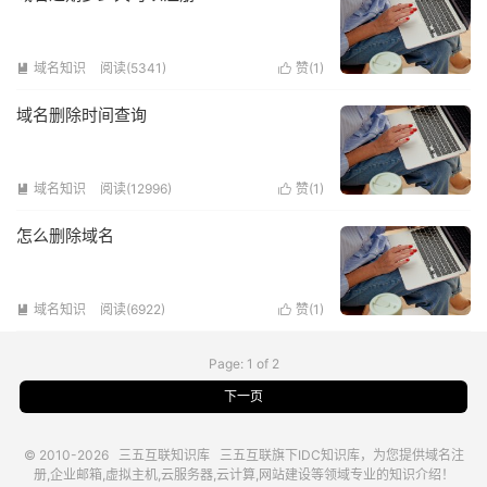
域名知识
阅读(5341)
赞(
1
)


域名删除时间查询
域名知识
阅读(12996)
赞(
1
)


怎么删除域名
域名知识
阅读(6922)
赞(
1
)


Page: 1 of 2
下一页
© 2010-2026
三五互联知识库
三五互联
旗下IDC知识库，为您提供域名注
册,企业邮箱,虚拟主机,云服务器,云计算,网站建设等领域专业的知识介绍！