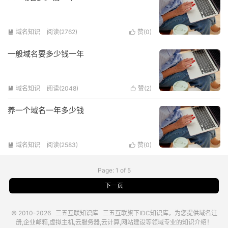
域名知识
阅读(2762)
赞(
0
)


一般域名要多少钱一年
域名知识
阅读(2048)
赞(
2
)


养一个域名一年多少钱
域名知识
阅读(2583)
赞(
0
)


Page: 1 of 5
下一页
© 2010-2026
三五互联知识库
三五互联
旗下IDC知识库，为您提供域名注
册,企业邮箱,虚拟主机,云服务器,云计算,网站建设等领域专业的知识介绍！