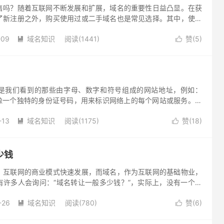
售吗？随着互联网不断发展和扩展，域名的重要性日益凸显。在获
了新注册之外，购买使用过或二手域名也是常见选择。其中，使用
，在之前可能进行过备案。那么，这样的域名可以进行出售转让
-09
域名知识
阅读(1441)
赞(
5
)


是我们看到的那些由字母、数字和符号组成的网站地址，例如：
它们就像一个独特的身份证号码，用来标识网络上的每个网站或服务。下
知识，便于更了解域名和选择更适合的域名。
-13
域名知识
阅读(1175)
赞(
18
)


少钱
？互联网的商业模式快速发展，而域名，作为互联网的基础物业，
有许多人会询问：“域名转让一般多少钱？”，实际上，没有一个固
的价格受多种因素影响，包括域名的长度、含义、后缀、流量还有
-26
域名知识
阅读(780)
赞(
6
)
。

