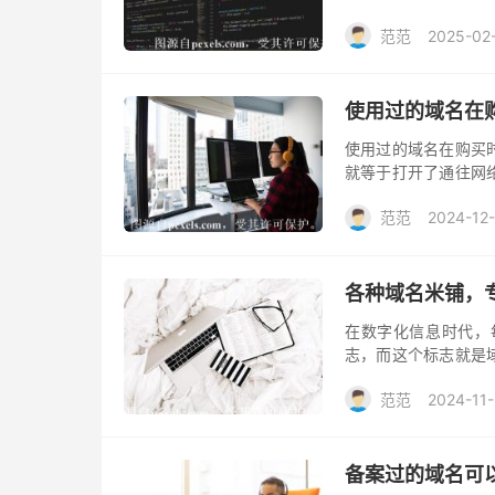
事实上，购买域名的
范范
2025-02
绍购买域名的主要途
使用过的域名在
使用过的域名在购买
就等于打开了通往网
之前，了解在其过程
范范
2024-12
意的事项。
各种域名米铺，
在数字化信息时代，
志，而这个标志就是
供域名店铺服务。在
范范
2024-11
备案过的域名可