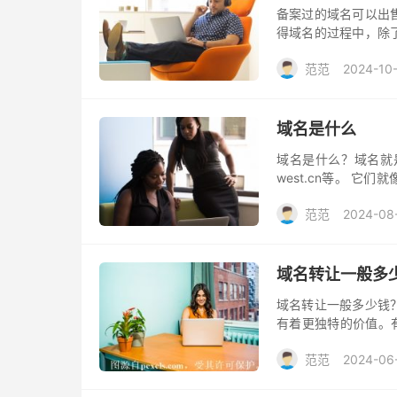
备案过的域名可以出
得域名的过程中，除
过的域名和二手域名
范范
2024-10
吗？
域名是什么
域名是什么？域名就
west.cn等。 
面将介绍域名的相关
范范
2024-08
域名转让一般多
域名转让一般多少钱
有着更独特的价值。
定的回答。因为域名
范范
2024-06
潜在的商业价值等等