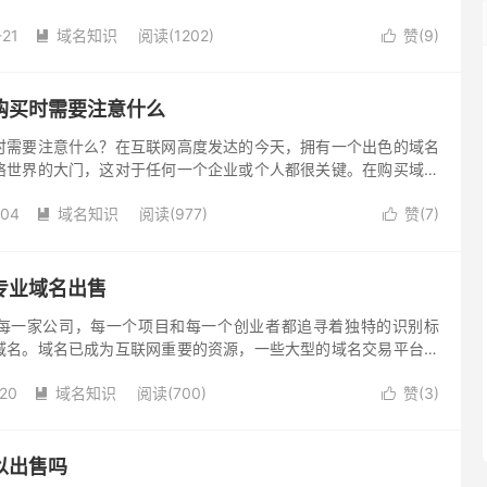
方式多种多样，既有传统的注册商平台，也有其他方式。下面将介
-21
域名知识
阅读(1202)
赞(
9
)
径。


购买时需要注意什么
时需要注意什么？在互联网高度发达的今天，拥有一个出色的域名
络世界的大门，这对于任何一个企业或个人都很关键。在购买域名
中的注意事项非常重要。以下是一些在购买使用过的域名时需要注
-04
域名知识
阅读(977)
赞(
7
)


专业域名出售
每一家公司，每一个项目和每一个创业者都追寻着独特的识别标
域名。域名已成为互联网重要的资源，一些大型的域名交易平台提
这些平台上汇聚了众多卖家，创建了各种域名米铺。
-20
域名知识
阅读(700)
赞(
3
)


以出售吗