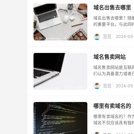
域名出售去哪里
域名出售去哪里？随
的重要平台。与此同
使得域名买卖业务在
范范
2024-05
该去哪里出售域名呢
域名售卖网站
域名售卖网站是互联
们认为具备潜力或者
中，关键的一环就是
范范
2024-05
哪里有卖域名的
哪里有卖域名的？作
域名不仅应该具有独
个在线企业的核心一