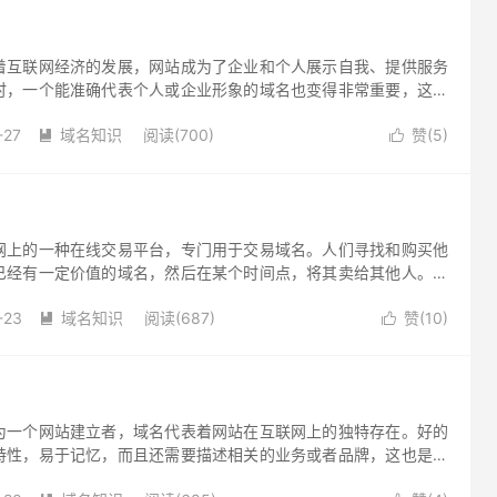
着互联网经济的发展，网站成为了企业和个人展示自我、提供服务
时，一个能准确代表个人或企业形象的域名也变得非常重要，这也
市场上呈现出火爆的态势。那么，对于想要出售域名的人来说，应
-27
域名知识
阅读(700)
赞(
5
)
？下面介绍几个出售域名的渠道：


网上的一种在线交易平台，专门用于交易域名。人们寻找和购买他
已经有一定价值的域名，然后在某个时间点，将其卖给其他人。其
域名售卖网站。
-23
域名知识
阅读(687)
赞(
10
)


为一个网站建立者，域名代表着网站在互联网上的独特存在。好的
特性，易于记忆，而且还需要描述相关的业务或者品牌，这也是每
环。那么，哪里有卖域名的呢？以下是一些获取买卖域名的途径。