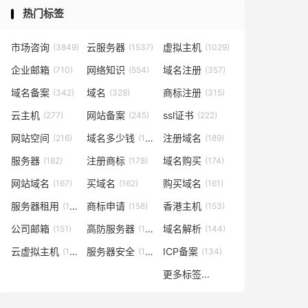
热门标签
市场咨询
云服务器
虚拟主机
(3849)
(1537)
(1029)
企业邮箱
网络知识
域名注册
(710)
(554)
(357)
域名备案
域名
商标注册
(342)
(328)
(315)
云主机
网站备案
ssl证书
(277)
(245)
(222)
网站空间
域名多少钱
注册域名
(216)
(194)
(189)
服务器
注册商标
域名购买
(182)
(178)
(174)
网站域名
买域名
购买域名
(167)
(162)
(161)
服务器租用
商标申请
香港主机
(160)
(158)
(153)
公司邮箱
高防服务器
域名解析
(151)
(146)
(144)
云虚拟主机
服务器安全
ICP备案
(140)
(137)
(134)
更多标签...