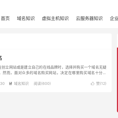
首页
域名知识
虚拟主机知识
云服务器知识
企
名
在创立网站或是建立自己的在线品牌时，选择并购买一个域名无疑
。然而，面对众多的域名购买网站，决定在哪里购买域名十分重
域名购买却道，并给出在选择时应考虑的关键因素。
-30
域名知识
阅读(600)
赞(
12
)

