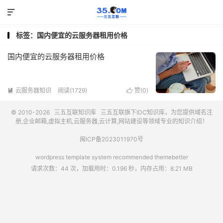

标签：国内便宜的云服务器租用价格
国内便宜的云服务器租用价格
云服务器知识
阅读(1729)
赞(
0
)


© 2010-2026
三五互联知识库
三五互联
旗下IDC知识库，为您提供域名注
册,企业邮箱,虚拟主机,云服务器,云计算,网站建设等领域专业的知识介绍！
闽ICP备2023011970号
wordpress template system recommended
themebetter
请求次数：44 次，加载用时：0.196 秒，内存占用：8.21 MB