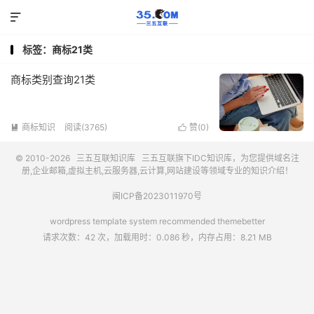

标签：商标21类
商标类别查询21类
商标知识
阅读(3765)
赞(
0
)


© 2010-2026
三五互联知识库
三五互联
旗下IDC知识库，为您提供域名注
册,企业邮箱,虚拟主机,云服务器,云计算,网站建设等领域专业的知识介绍！
闽ICP备2023011970号
wordpress template system recommended
themebetter
请求次数：42 次，加载用时：0.086 秒，内存占用：8.21 MB