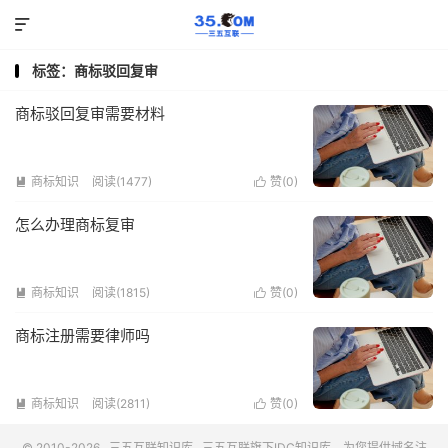

标签：商标驳回复审
商标驳回复审需要材料
商标知识
阅读(1477)
赞(
0
)


怎么办理商标复审
商标知识
阅读(1815)
赞(
0
)


商标注册需要律师吗
商标知识
阅读(2811)
赞(
0
)


© 2010-2026
三五互联知识库
三五互联
旗下IDC知识库，为您提供域名注